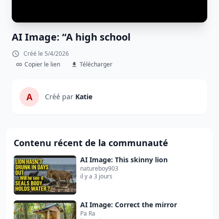
AI Image: “A high school
Créé le 5/4/2026
Copier le lien
Télécharger
A
Créé par
Katie
Contenu récent de la communauté
AI Image: This skinny lion
natureboy903
il y a 3 jours
AI Image: Correct the mirror
Pa Ra