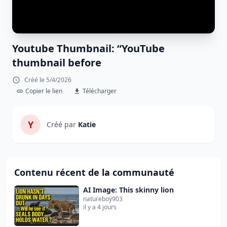
Youtube Thumbnail: “YouTube
thumbnail before
Créé le 5/4/2026
Copier le lien
Télécharger
Y
Créé par
Katie
Contenu récent de la communauté
AI Image: This skinny lion
natureboy903
il y a 4 jours