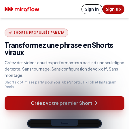
Sign in
Sign up
SHORTS PROPULSÉS PAR L’IA
Transformez une phrase en Shorts
viraux
Créez des vidéos courtes performantes à partir d’une seule ligne
de texte. Sans tournage. Sans configuration de voix off. Sans
montage.
Shorts optimisés par IA pour YouTube Shorts, TikTok et Instagram
Reels.
Créez votre premier Short
WORKFLOW TEXT2SHORTS