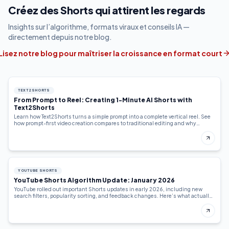
Créez des Shorts qui attirent les regards
Insights sur l’algorithme, formats viraux et conseils IA —
directement depuis notre blog.
Lisez notre blog pour maîtriser la croissance en format court
TEXT2SHORTS
From Prompt to Reel: Creating 1-Minute AI Shorts with
Text2Shorts
Learn how Text2Shorts turns a simple prompt into a complete vertical reel. See
how prompt-first video creation compares to traditional editing and why
creators are switching.
YOUTUBE SHORTS
YouTube Shorts Algorithm Update: January 2026
YouTube rolled out important Shorts updates in early 2026, including new
search filters, popularity sorting, and feedback changes. Here’s what actually
changed—and how creators should adapt.