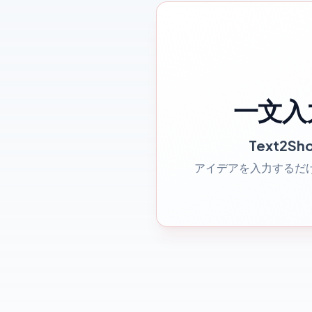
一文入
Text2
アイデアを入力するだけ