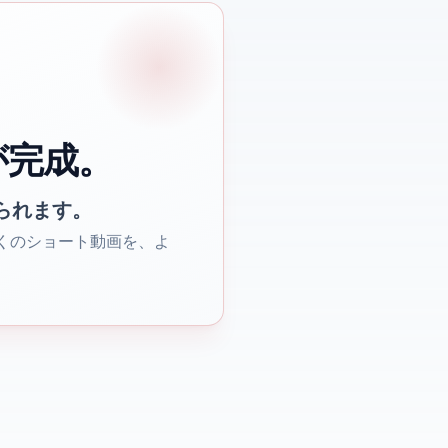
が完成。
められます。
多くのショート動画を、よ