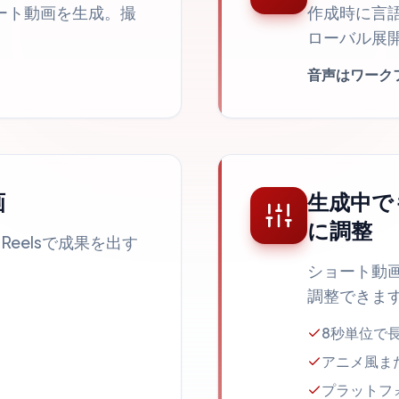
ート動画を生成。撮
作成時に言
ローバル展
音声はワーク
画
生成中で
に調整
ram Reelsで成果を出す
ショート動
調整できま
8秒単位で
アニメ風ま
プラットフ