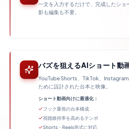
一文を入力するだけで、完成したショ
影も編集も不要。
バズを狙えるAIショート動
YouTube Shorts、TikTok、Instag
ために設計された台本と映像。
ショート動画向けに最適化：
フック重視の台本構成
視聴維持率を高めるテンポ
Shorts・Reels形式に対応