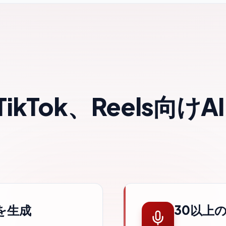
s、TikTok、Reels
を生成
30以上