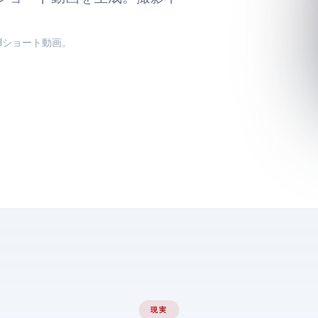
れたAIショート動画。
現実