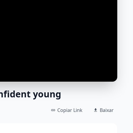
nfident young
Copiar Link
Baixar