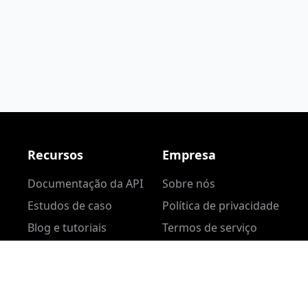
Recursos
Empresa
Documentação da API
Sobre nós
Estudos de caso
Política de privacidade
Blog e tutoriais
Termos de serviço
Conteúdo da
nte
comunidade
to
Central de ajuda