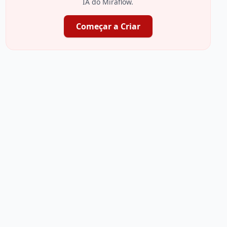
IA do Miraflow.
Começar a Criar