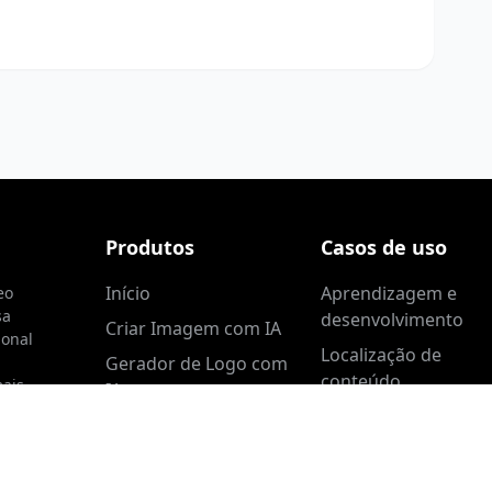
Produtos
Casos de uso
Início
Aprendizagem e
eo
sa
desenvolvimento
Criar Imagem com IA
ional
Localização de
Gerador de Logo com
conteúdo
mais
IA
Atendimento ao clie
Inpainting de Imagem
Marketing de produ
Criador de Miniaturas
do YouTube
Vídeo de vendas