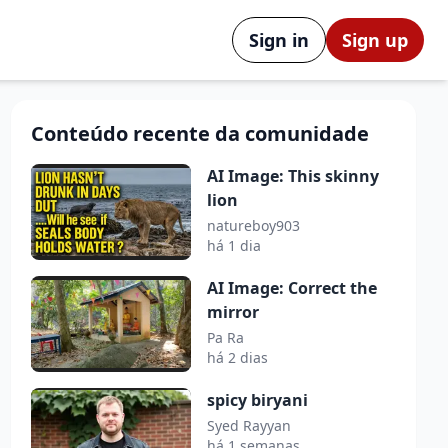
Sign in
Sign up
Conteúdo recente da comunidade
AI Image: This skinny
lion
natureboy903
há 1 dia
AI Image: Correct the
mirror
Pa Ra
há 2 dias
spicy biryani
Syed Rayyan
há 1 semanas