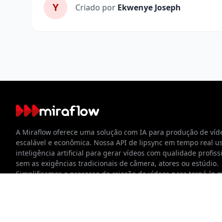
Y
Criado por
Ekwenye Joseph
Sobre a Miraflow
A Miraflow oferece uma solução com IA para produção de víd
escalável e econômica. Nossa API de lipsync em tempo real u
inteligência artificial para gerar vídeos com qualidade profiss
sem as exigências tradicionais de câmera, atores ou estúdio.
Simplificamos o processo de criação de vídeos para torná-lo 
rápido, mais fácil e mais acessível para empresas de todos os
tamanhos.