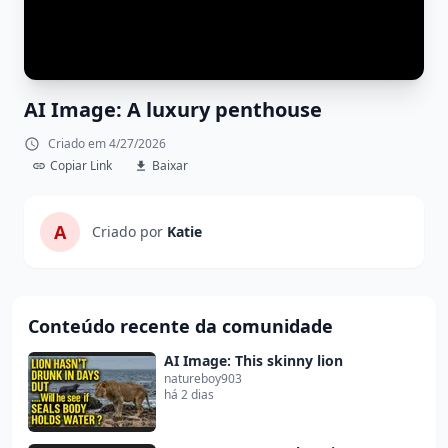
AI Image: A luxury penthouse
Criado em 4/27/2026
Copiar Link
Baixar
A
Criado por
Katie
Conteúdo recente da comunidade
AI Image: This skinny lion
natureboy903
há 2 dias