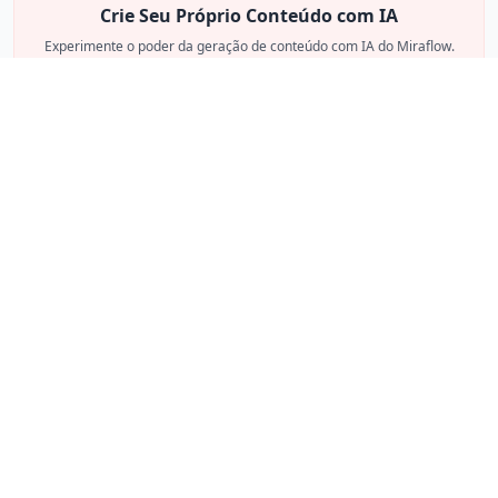
Crie Seu Próprio Conteúdo com IA
Experimente o poder da geração de conteúdo com IA do Miraflow.
Começar a Criar
Produtos
Casos de uso
Início
Aprendizagem e
desenvolvimento
Criar Imagem com IA
Localização de
Gerador de Logo com
conteúdo
IA
Atendimento ao cliente
Inpainting de Imagem
Marketing de produto
Criador de Miniaturas
do YouTube
Vídeo de vendas