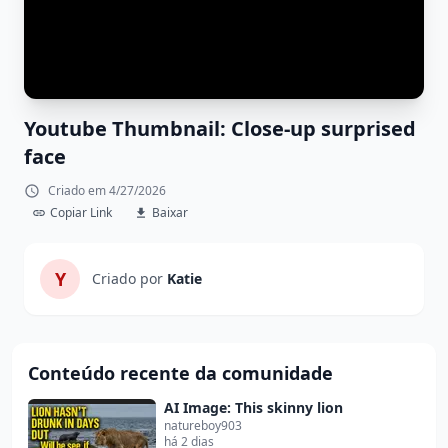
Youtube Thumbnail: Close-up surprised
face
Criado em 4/27/2026
Copiar Link
Baixar
Y
Criado por
Katie
Conteúdo recente da comunidade
AI Image: This skinny lion
natureboy903
há 2 dias