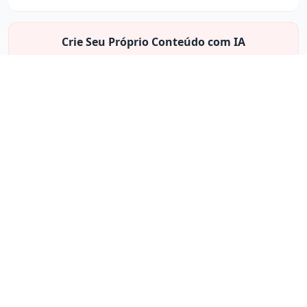
Crie Seu Próprio Conteúdo com IA
Experimente o poder da geração de conteúdo com IA do Miraflow.
Começar a Criar
Produtos
Casos de uso
Início
Aprendizagem e
desenvolvimento
Criar Imagem com IA
Localização de
Gerador de Logo com
conteúdo
IA
Atendimento ao cliente
Inpainting de Imagem